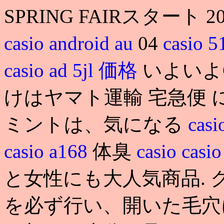
SPRING FAIRスタート 2
casio android au
04
casio 
casio ad 5jl 価格
いよいよ
けはヤマト運輸 宅急便 に
ミントは、気になる
cas
casio a168
体臭
casio
casi
と女性にも大人気商品.
を必ず行い、開いた毛穴