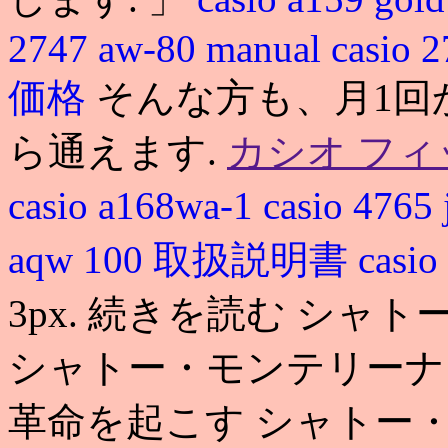
2747 aw-80 manual
casio 
価格
そんな方も、月1回
ら通えます.
カシオ フィ
casio a168wa-1
casio 476
aqw 100 取扱説明書
casio
3px. 続きを読む シ
シャトー・モンテリーナ
革命を起こす シャトー