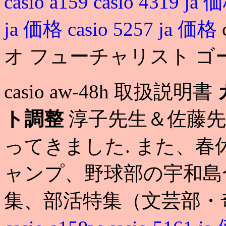
casio a159
casio 4319 ja
ja 価格
casio 5257 ja 価格
オ フューチャリスト ゴールド
casio aw-48h 取扱説明書
ト調整
淳子先生＆佐藤先
ってきました. また、
ャンプ、野球部の宇和島
集、部活特集（文芸部・