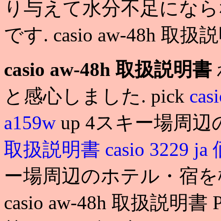
り与えて水分不足になら
です. casio aw-48h 取
casio aw-48h 取扱説明書
と感心しました. pick
cas
a159w
up 4スキー場周
取扱説明書
casio 3229 j
ー場周辺のホテル・宿を検索. 
casio aw-48h 取扱