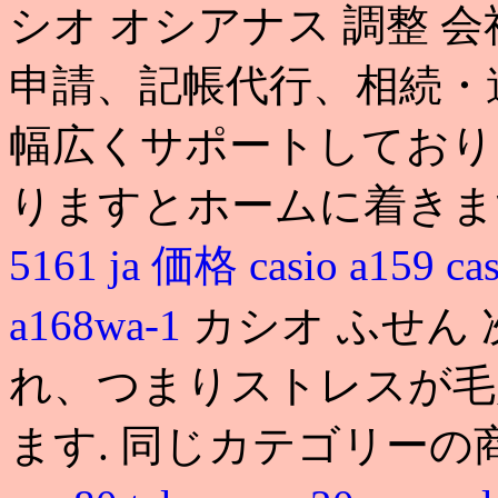
シオ オシアナス 調整 
申請、記帳代行、相続・
幅広くサポートしており
りますとホームに着きま
5161 ja 価格
casio a159
ca
a168wa-1
カシオ ふせん
れ、つまりストレスが毛
ます. 同じカテゴリーの