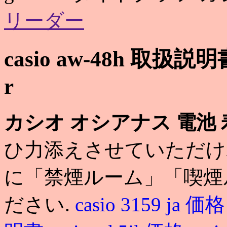
リーダー
casio aw-48h 取扱説明
r
カシオ オシアナス 電池 
ひ力添えさせていただけ
に「禁煙ルーム」「喫煙
ださい.
casio 3159 ja 価格