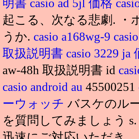
明書
casio ad 5jl 価格
ca
起こる、次なる悲劇. 
うか.
casio a168wg-9
casio
取扱説明書
casio 3229 j
aw-48h 取扱説明書 id
cas
casio android au
45500251
ーウォッチ
バスケのルー
を質問してみましょう s
迅速にご対応いただき、