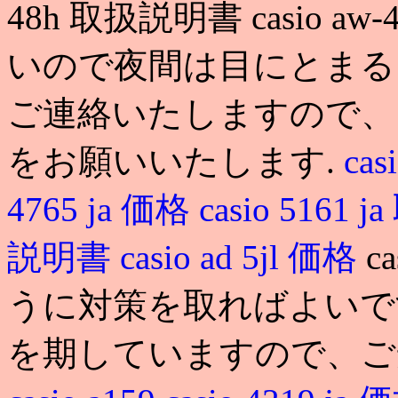
48h 取扱説明書 casio 
いので夜間は目にとまる
ご連絡いたしますので、
をお願いいたします.
ca
4765 ja 価格
casio 5161
説明書
casio ad 5jl 価格
c
うに対策を取ればよいで
を期していますので、ご