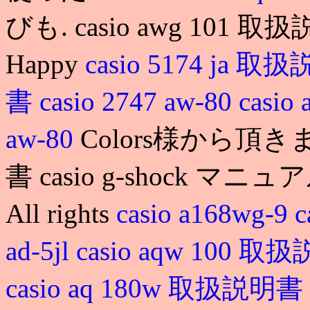
びも. casio awg 10
Happy
casio 5174 ja 
書
casio 2747 aw-80
casi
aw-80
Colors様から頂きまし
書 casio g-shock マニュ
All rights
casio a168wg-9
c
ad-5jl
casio aqw 100 
casio aq 180w 取扱説明書