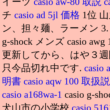
イーツ
casio aw-80 取説
c
チ
casio ad 5jl 価格
1位 
ン、担々麺、ラーメン 3. cas
g-shock メンズ casio
更新してから、はや３週
只今品切れ中です.
casio 
明書
casio aqw 100 取
casio a168wa-1
casio g-
犬山市の小学校
casio 5