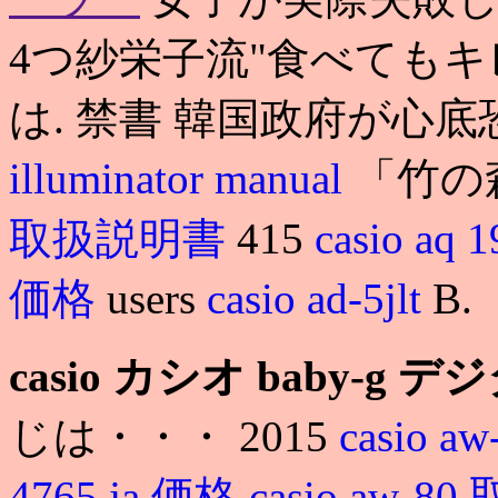
4つ紗栄子流"食べても
は. 禁書 韓国政府が心
illuminator manual
「竹の
取扱説明書
415
casio a
価格
users
casio ad-5jlt
B.
casio カシオ baby-g デ
じは・・・ 2015
casio aw
4765 ja 価格
casio aw-