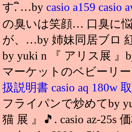
す. ิ…by
casio a159
casio 
の臭いは笑顔… 口臭に
が、…by 姉妹同居ブロ
by yuki n 『 アリス
マーケットのベビーリー
扱説明書
casio aq 18
フライパンで炒めてby yuk
猫 展 』🎵. casio az-25s