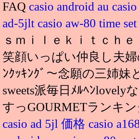
FAQ
casio android au
casio
ad-5jlt
casio aw-80 time se
ｓｍｉｌｅｋｉｔｃｈｅ
笑顔いっぱい仲良し夫婦の
ﾝｸｯｷﾝｸﾞ～念願の三
sweets派毎日ﾒﾙﾍﾝlov
すっGOURMETランキ
casio ad 5jl 価格
casio a168