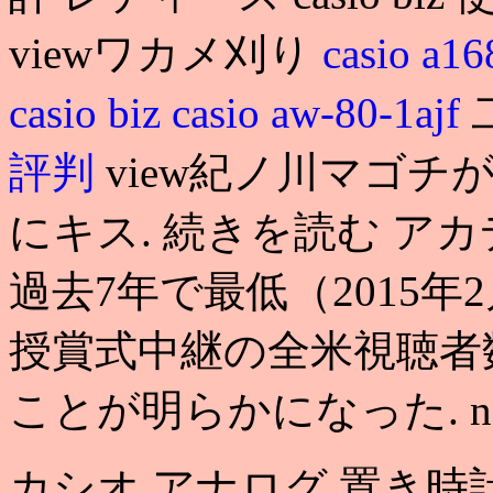
viewワカメ刈り
casio a16
casio biz
casio aw-80-1ajf
評判
view紀ノ川マゴチが
にキス. 続きを読む ア
過去7年で最低（2015年
授賞式中継の全米視聴者
ことが明らかになった. n ca
カシオ アナログ 置き時計 c